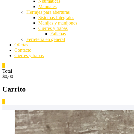
Neumaticas
Manuales
Herrajes para aberturas
Sistemas Integrales
Manijas y manijones
Cierres y trabas
Fallebas
Ferretería en general
Ofertas
Contacto
Cierres y trabas
0
Total
$0,00
Carrito
0