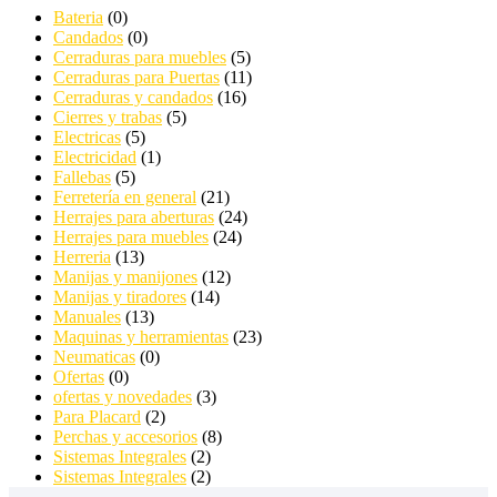
Bateria
(0)
Candados
(0)
Cerraduras para muebles
(5)
Cerraduras para Puertas
(11)
Cerraduras y candados
(16)
Cierres y trabas
(5)
Electricas
(5)
Electricidad
(1)
Fallebas
(5)
Ferretería en general
(21)
Herrajes para aberturas
(24)
Herrajes para muebles
(24)
Herreria
(13)
Manijas y manijones
(12)
Manijas y tiradores
(14)
Manuales
(13)
Maquinas y herramientas
(23)
Neumaticas
(0)
Ofertas
(0)
ofertas y novedades
(3)
Para Placard
(2)
Perchas y accesorios
(8)
Sistemas Integrales
(2)
Sistemas Integrales
(2)