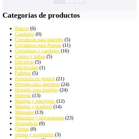
Categorías de productos
Bateria
(0)
Candados
(0)
Cerraduras para muebles
(5)
Cerraduras para Puertas
(11)
Cerraduras y candados
(16)
Cierres y trabas
(5)
Electricas
(5)
Electricidad
(1)
Fallebas
(5)
Ferretería en general
(21)
Herrajes para aberturas
(24)
Herrajes para muebles
(24)
Herreria
(13)
Manijas y manijones
(12)
Manijas y tiradores
(14)
Manuales
(13)
Maquinas y herramientas
(23)
Neumaticas
(0)
Ofertas
(0)
ofertas y novedades
(3)