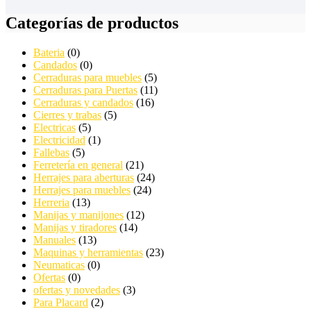
Categorías de productos
Bateria
(0)
Candados
(0)
Cerraduras para muebles
(5)
Cerraduras para Puertas
(11)
Cerraduras y candados
(16)
Cierres y trabas
(5)
Electricas
(5)
Electricidad
(1)
Fallebas
(5)
Ferretería en general
(21)
Herrajes para aberturas
(24)
Herrajes para muebles
(24)
Herreria
(13)
Manijas y manijones
(12)
Manijas y tiradores
(14)
Manuales
(13)
Maquinas y herramientas
(23)
Neumaticas
(0)
Ofertas
(0)
ofertas y novedades
(3)
Para Placard
(2)