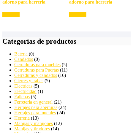
adorno para herreria
adorno para herreria
Leer más
Leer más
Categorías de productos
Bateria
(0)
Candados
(0)
Cerraduras para muebles
(5)
Cerraduras para Puertas
(11)
Cerraduras y candados
(16)
Cierres y trabas
(5)
Electricas
(5)
Electricidad
(1)
Fallebas
(5)
Ferretería en general
(21)
Herrajes para aberturas
(24)
Herrajes para muebles
(24)
Herreria
(13)
Manijas y manijones
(12)
Manijas y tiradores
(14)