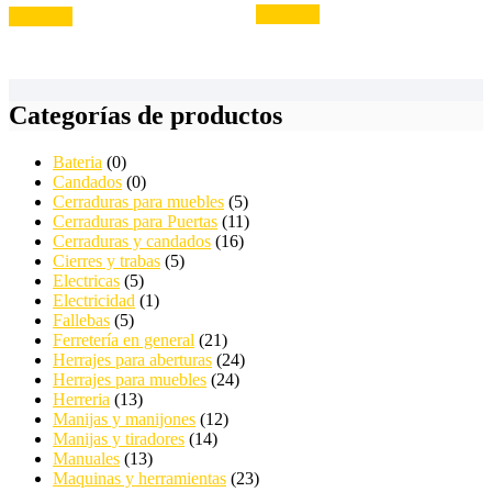
Leer más
Leer más
Categorías de productos
Bateria
(0)
Candados
(0)
Cerraduras para muebles
(5)
Cerraduras para Puertas
(11)
Cerraduras y candados
(16)
Cierres y trabas
(5)
Electricas
(5)
Electricidad
(1)
Fallebas
(5)
Ferretería en general
(21)
Herrajes para aberturas
(24)
Herrajes para muebles
(24)
Herreria
(13)
Manijas y manijones
(12)
Manijas y tiradores
(14)
Manuales
(13)
Maquinas y herramientas
(23)