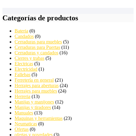
Categorías de productos
Bateria
(0)
Candados
(0)
Cerraduras para muebles
(5)
Cerraduras para Puertas
(11)
Cerraduras y candados
(16)
Cierres y trabas
(5)
Electricas
(5)
Electricidad
(1)
Fallebas
(5)
Ferretería en general
(21)
Herrajes para aberturas
(24)
Herrajes para muebles
(24)
Herreria
(13)
Manijas y manijones
(12)
Manijas y tiradores
(14)
Manuales
(13)
Maquinas y herramientas
(23)
Neumaticas
(0)
Ofertas
(0)
ofertas y novedades
(3)