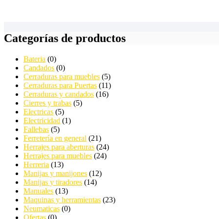
Categorías de productos
Bateria
(0)
Candados
(0)
Cerraduras para muebles
(5)
Cerraduras para Puertas
(11)
Cerraduras y candados
(16)
Cierres y trabas
(5)
Electricas
(5)
Electricidad
(1)
Fallebas
(5)
Ferretería en general
(21)
Herrajes para aberturas
(24)
Herrajes para muebles
(24)
Herreria
(13)
Manijas y manijones
(12)
Manijas y tiradores
(14)
Manuales
(13)
Maquinas y herramientas
(23)
Neumaticas
(0)
Ofertas
(0)