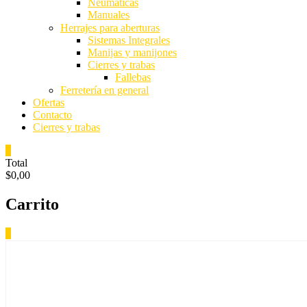
Neumaticas
Manuales
Herrajes para aberturas
Sistemas Integrales
Manijas y manijones
Cierres y trabas
Fallebas
Ferretería en general
Ofertas
Contacto
Cierres y trabas
0
Total
$0,00
Carrito
0