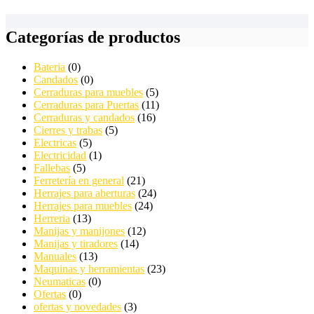
Categorías de productos
Bateria
(0)
Candados
(0)
Cerraduras para muebles
(5)
Cerraduras para Puertas
(11)
Cerraduras y candados
(16)
Cierres y trabas
(5)
Electricas
(5)
Electricidad
(1)
Fallebas
(5)
Ferretería en general
(21)
Herrajes para aberturas
(24)
Herrajes para muebles
(24)
Herreria
(13)
Manijas y manijones
(12)
Manijas y tiradores
(14)
Manuales
(13)
Maquinas y herramientas
(23)
Neumaticas
(0)
Ofertas
(0)
ofertas y novedades
(3)